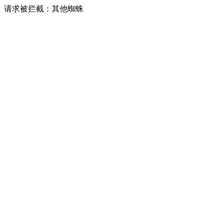
请求被拦截：其他蜘蛛