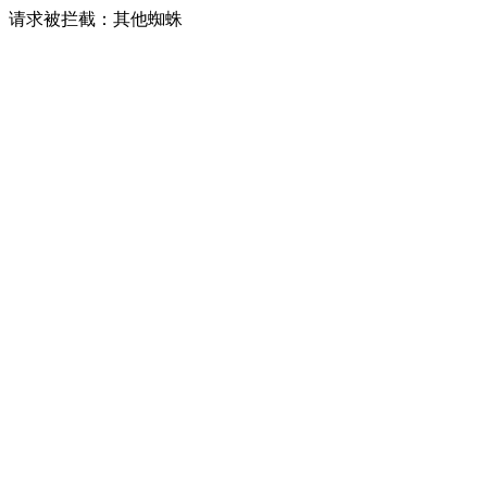
请求被拦截：其他蜘蛛