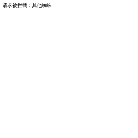
请求被拦截：其他蜘蛛