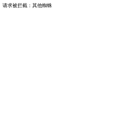
请求被拦截：其他蜘蛛