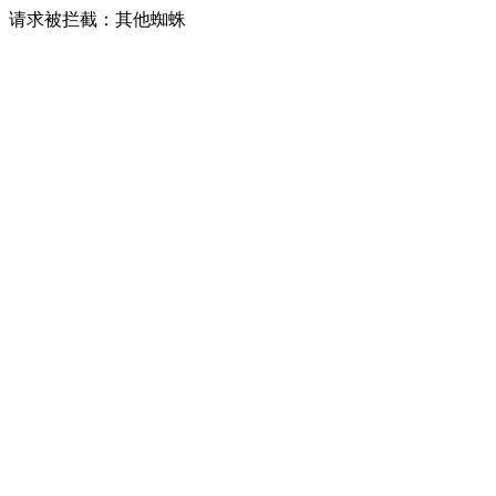
请求被拦截：其他蜘蛛